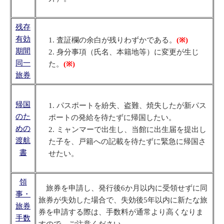
残存
有効
査証欄の余白が残りわずかである。
(※)
期間
身分事項（氏名、本籍地等）に変更が生じ
同一
た。
(※)
旅券
帰国
パスポートを紛失、盗難、焼失したが新パス
のた
ポートの発給を待たずに帰国したい。
めの
ミャンマーで出生し、当館に出生届を提出し
渡航
た子を、戸籍への記載を待たずに緊急に帰国さ
書
せたい。
領
旅券を申請し、発行後6か月以内に受領せずに同
事・
旅券が失効した場合で、失効後5年以内に新たな旅
旅券
券を申請する際は、手数料が通常より高くなりま
手数