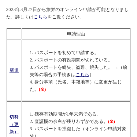
2023年3月27日から旅券のオンライン申請が可能となりまし
た。詳しくは
こちら
をご覧ください。
申請理由
パスポートを初めて申請する。
パスポートの有効期間が切れている。
パスポートを紛失、盗難、焼失した。 →（紛
新規
失等の場合の手続きは
こちら
）
身分事項（氏名、本籍地等）に変更が生じ
た。
(※)
残存有効期間が1年未満である。
切替
査証欄の余白が残りわずかである。
(※)
（更
パスポートを損傷した（オンライン申請対象
新）
外）。