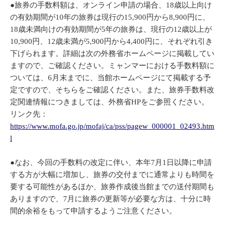
●旅券の手数料額は、オンライン申請の場合、18歳以上向け
の有効期間が10年の旅券は現行の15,900円から8,900円に、
18歳未満向けの有効期間が5年の旅券は、現行の12歳以上が
10,900円、12歳未満が5,900円から4,400円に、それぞれ引き
下げられます。詳細は次の外務省ホームページに掲載してい
ますので、ご確認ください。ミャンマーにおける手数料額に
ついては、6月末までに、当館ホームページにて掲載する予
定ですので、そちらをご確認ください。また、旅券手数料改
定関連情報につきましては、外務省HPをご参照ください。
リンク先：
https://www.mofa.go.jp/mofaj/ca/pss/pagew_000001_02493.htm
l
●なお、今回の手数料の改定に伴い、本年7月1日以降に申請
する方が大幅に増加し、旅券の交付までに通常よりも時間を
要する可能性があるほか、旅券作成後当館までの送付期間も
ありますので、7月に旅券の更新等が必要な方は、十分に時
間的余裕をもって申請するようご注意ください。