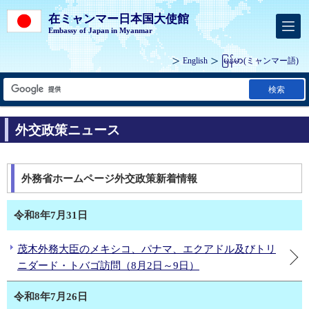
在ミャンマー日本国大使館
Embassy of Japan in Myanmar
English
မြန်မာ
(ミャンマー語)
検索
外交政策ニュース
外務省ホームページ外交政策新着情報
令和8年7月31日
茂木外務大臣のメキシコ、パナマ、エクアドル及びトリ
ニダード・トバゴ訪問（8月2日～9日）
令和8年7月26日