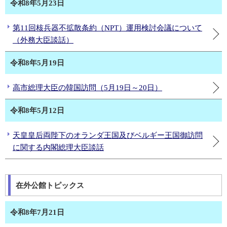
令和8年5月23日
第11回核兵器不拡散条約（NPT）運用検討会議について
（外務大臣談話）
令和8年5月19日
高市総理大臣の韓国訪問（5月19日～20日）
令和8年5月12日
天皇皇后両陛下のオランダ王国及びベルギー王国御訪問
に関する内閣総理大臣談話
在外公館トピックス
令和8年7月21日