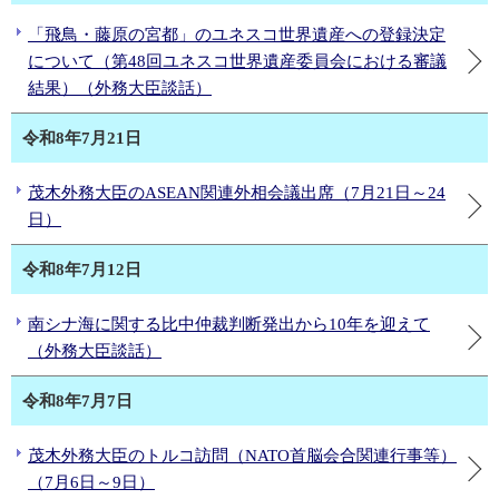
「飛鳥・藤原の宮都」のユネスコ世界遺産への登録決定
について（第48回ユネスコ世界遺産委員会における審議
結果）（外務大臣談話）
令和8年7月21日
茂木外務大臣のASEAN関連外相会議出席（7月21日～24
日）
令和8年7月12日
南シナ海に関する比中仲裁判断発出から10年を迎えて
（外務大臣談話）
令和8年7月7日
茂木外務大臣のトルコ訪問（NATO首脳会合関連行事等）
（7月6日～9日）