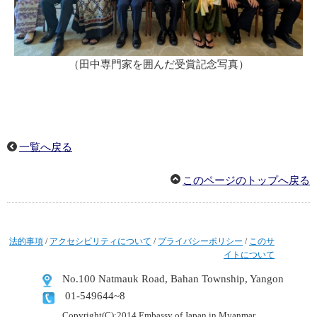
（田中専門家を囲んだ受賞記念写真）
一覧へ戻る
このページのトップへ戻る
法的事項
/
アクセシビリティについて
/
プライバシーポリシー
/
このサ
イトについて
No.100 Natmauk Road, Bahan Township, Yangon
01-549644~8
Copyright(C):2014 Embassy of Japan in Myanmar