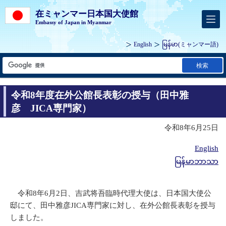
在ミャンマー日本国大使館
Embassy of Japan in Myanmar
English
မြန်မာ
(ミャンマー語)
検索
令和8年度在外公館長表彰の授与（田中雅
彦 JICA専門家）
令和8年6月25日
English
မြန်မာဘာသာ
令和8年6月2日、吉武将吾臨時代理大使は、日本国大使公
邸にて、田中雅彦JICA専門家に対し、在外公館長表彰を授与
しました。